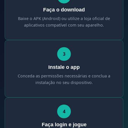
Faça o download
Baixe o APK (Android) ou utilize a loja oficial de
aplicativos compatível com seu aparelho.
3
Instale o app
Conceda as permissões necessárias e conclua a
instalação no seu dispositivo.
4
Faça login e jogue