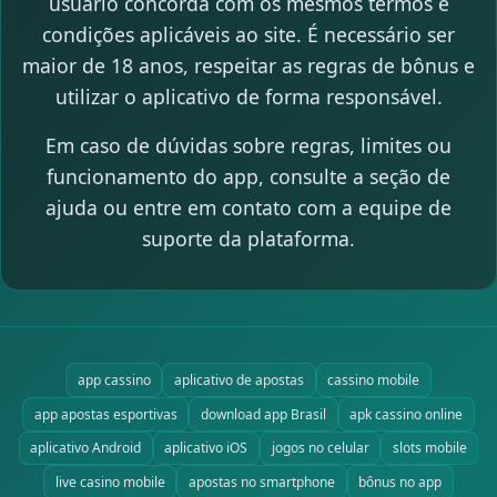
usuário concorda com os mesmos termos e
condições aplicáveis ao site. É necessário ser
maior de 18 anos, respeitar as regras de bônus e
utilizar o aplicativo de forma responsável.
Em caso de dúvidas sobre regras, limites ou
funcionamento do app, consulte a seção de
ajuda ou entre em contato com a equipe de
suporte da plataforma.
app cassino
aplicativo de apostas
cassino mobile
app apostas esportivas
download app Brasil
apk cassino online
aplicativo Android
aplicativo iOS
jogos no celular
slots mobile
live casino mobile
apostas no smartphone
bônus no app