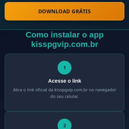
DOWNLOAD GRÁTIS
Como instalar o app
kisspgvip.com.br
1
Acesse o link
Abra o link oficial da kisspgvip.com.br no navegador
do seu celular.
2