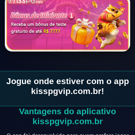
Jogue onde estiver com o app
kisspgvip.com.br!
Vantagens do aplicativo
kisspgvip.com.br