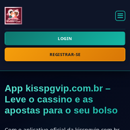
LOGIN
REGISTRAR-SE
App kisspgvip.com.br –
Leve o cassino e as
apostas para o seu bolso
Com o aplicativo oficial da kisspgvip.com.br,