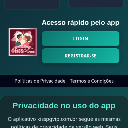
Acesso rápido pelo app
LOGIN
REGISTRAR-SE
Políticas de Privacidade
Termos e Condições
Privacidade no uso do app
O aplicativo kisspgvip.com.br segue as mesmas
políticas de privacidade da versão web. Seus