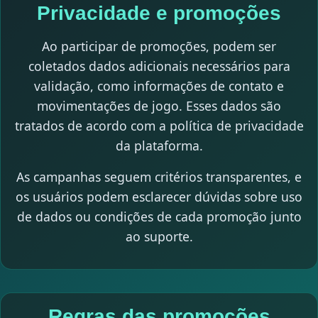
Privacidade e promoções
Ao participar de promoções, podem ser
coletados dados adicionais necessários para
validação, como informações de contato e
movimentações de jogo. Esses dados são
tratados de acordo com a política de privacidade
da plataforma.
As campanhas seguem critérios transparentes, e
os usuários podem esclarecer dúvidas sobre uso
de dados ou condições de cada promoção junto
ao suporte.
Regras das promoções