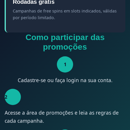
Rodadas grátis
Campanhas de free spins em slots indicados, válidas
por período limitado.
Como participar das
promoções
1
Cadastre-se ou faça login na sua conta.
2
Acesse a área de promoções e leia as regras de
cada campanha.