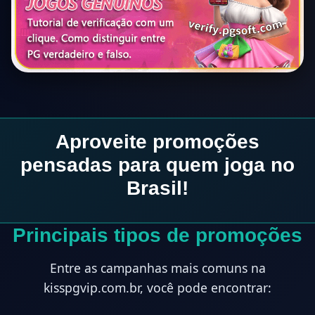
Aproveite promoções
pensadas para quem joga no
Brasil!
Principais tipos de promoções
Entre as campanhas mais comuns na
kisspgvip.com.br, você pode encontrar: