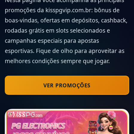
promoções da kisspgvip.com.br: bônus de
boas-vindas, ofertas em depósitos, cashback,
rodadas grátis em slots selecionados e
campanhas especiais para apostas
esportivas. Fique de olho para aproveitar as
melhores condições sempre que jogar.
VER PROMOÇÕES