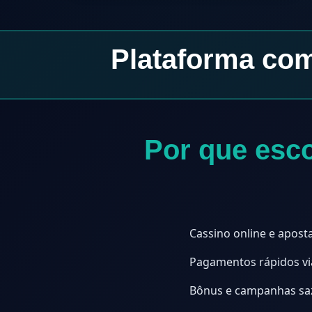
Plataforma com
Por que esco
Cassino online e apost
Pagamentos rápidos via
Bônus e campanhas saz