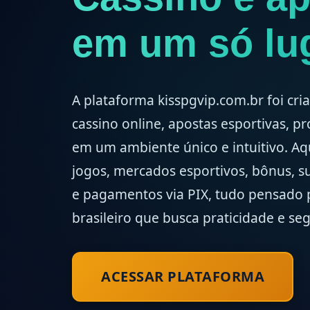
em um só lu
A plataforma kisspgvip.com.br foi cri
cassino online, apostas esportivas, p
em um ambiente único e intuitivo. Aq
jogos, mercados esportivos, bônus, 
e pagamentos via PIX, tudo pensado 
brasileiro que busca praticidade e se
ACESSAR PLATAFORMA