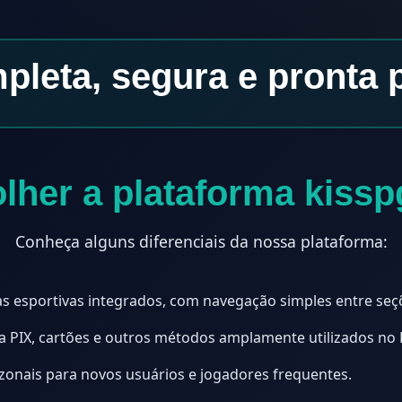
pleta, segura e pronta p
lher a plataforma kiss
Conheça alguns diferenciais da nossa plataforma:
as esportivas integrados, com navegação simples entre seç
 PIX, cartões e outros métodos amplamente utilizados no B
onais para novos usuários e jogadores frequentes.