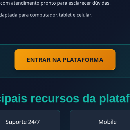
com atendimento pronto para esclarecer dúvidas.
daptada para computador, tablet e celular.
ENTRAR NA PLATAFORMA
cipais recursos da plata
Suporte 24/7
Mobile