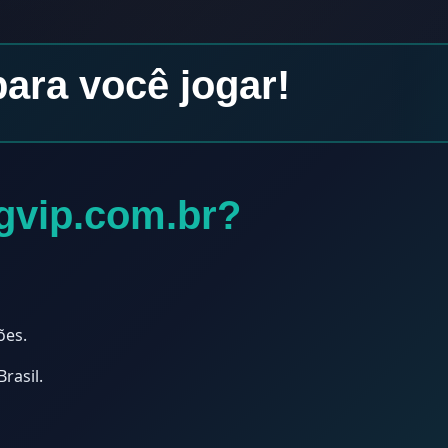
ara você jogar!
pgvip.com.br?
ões.
rasil.